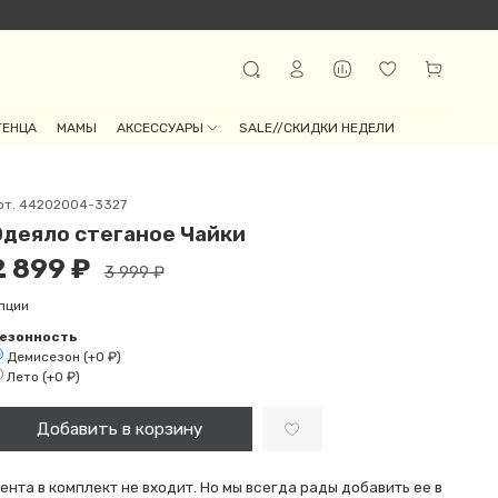
ТЕНЦА
МАМЫ
АКСЕССУАРЫ
SALE//СКИДКИ НЕДЕЛИ
рт.
44202004-3327
Одеяло стеганое Чайки
2 899 ₽
3 999 ₽
пции
езонность
Демисезон
(+
0 ₽
)
Лето
(+
0 ₽
)
Добавить в корзину
ента в комплект не входит. Но мы всегда рады добавить ее в