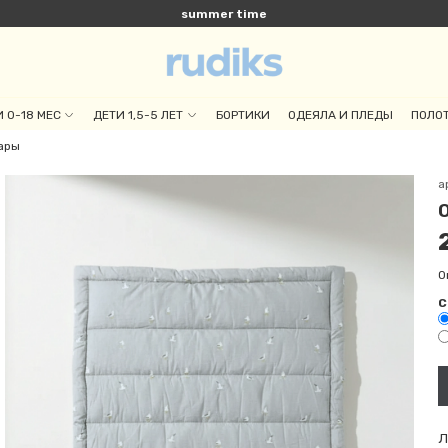
summer time
 0-18 МЕС
ДЕТИ 1,5-5 ЛЕТ
БОРТИКИ
ОДЕЯЛА И ПЛЕДЫ
ПОЛО
ары
а
О
С
Л