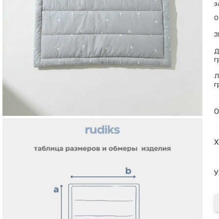
з
О
З
Д
г
Л
г
О
Х
У